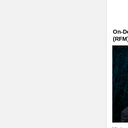
On-D
(RFM)