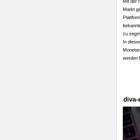
Mit der
Markt ge
Plattfo
bekannte
zu segm
In dies
Monetary
werden k
diva-