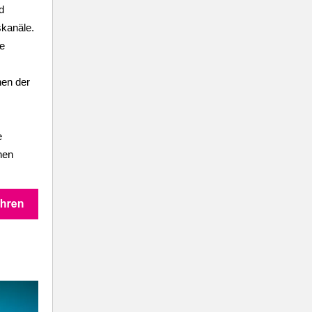
d
skanäle.
de
hen der
e
hen