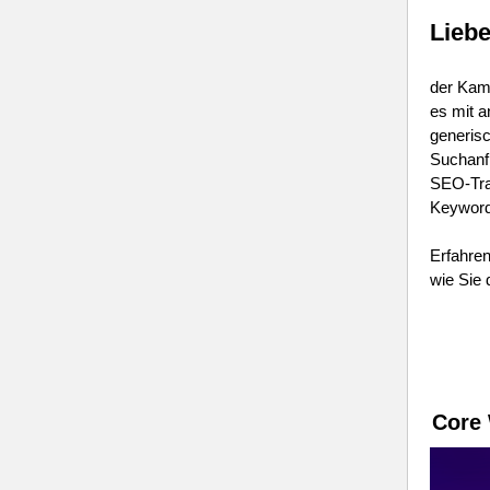
Lieb
der Kam
es mit a
generisc
Suchanf
SEO-Traf
Keyword
Erfahren
wie Sie
Core 