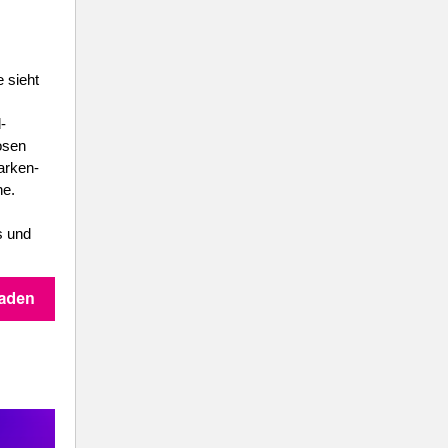
 sieht
-
osen
arken-
ne.
s und