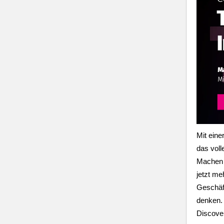
Mit ein
das voll
Machen 
jetzt me
Geschäft
denken. 
Discove