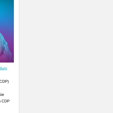
lium
 (CDP)
Sie
en CDP