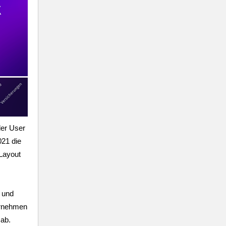
der User
021 die
Layout
 und
ernehmen
 ab.