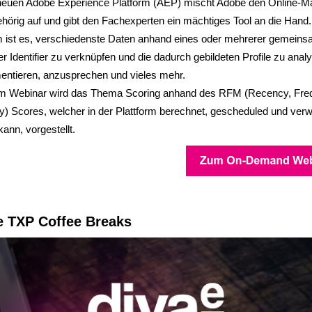
 neuen Adobe Experience Platform (AEP) mischt Adobe den Online-Ma
hörig auf und gibt den Fachexperten ein mächtiges Tool an die Hand. 
rm ist es, verschiedenste Daten anhand eines oder mehrerer gemein
r Identifier zu verknüpfen und die dadurch gebildeten Profile zu analy
entieren, anzusprechen und vieles mehr.
em Webinar wird das Thema Scoring anhand des RFM (Recency, Fre
) Scores, welcher in der Plattform berechnet, gescheduled und ver
ann, vorgestellt.
e TXP Coffee Breaks