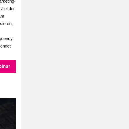
rketing-
Ziel der
sam
sieren,
quency,
wendet