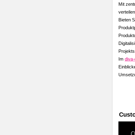
Mit zen
verteile
Bieten S
Produktp
Produktd
Digitali
Projekt
Im
diva
Einblick
Umsetz
Custo