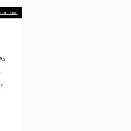
ser lesen
&As
e
ch