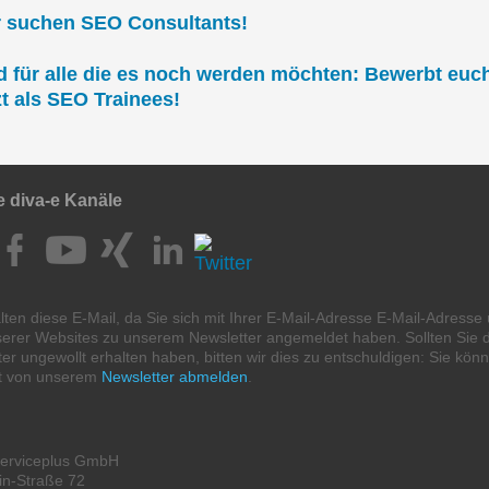
r suchen SEO Consultants!
 für alle die es noch werden möchten: Bewerbt euc
zt als SEO Trainees!
e diva-e Kanäle
lten diese E-Mail, da Sie sich mit Ihrer E-Mail-Adresse E-Mail-Adresse
serer Websites zu unserem Newsletter angemeldet haben. Sollten Sie 
er ungewollt erhalten haben, bitten wir dies zu entschuldigen: Sie kön
it von unserem
Newsletter abmelden
.
Serviceplus GmbH
in-Straße 72