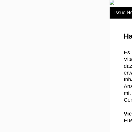
Issue No
Ha
Es 
Vit
da
erw
Inh
Ana
mit
Con
Vie
Eu