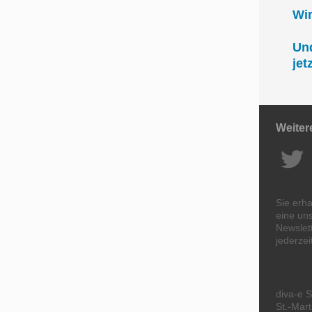
Wi
Und
jet
Weiter
Sie erha
eine un
Newslett
jederze
diva-e 
St.-Mart