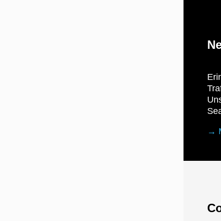
Ne
Eri
Tra
Uns
Sea
→
Co